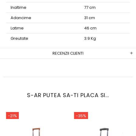
Inaltime
77 cm
Adancime
31 cm
Latime
46 cm
Greutate
3.9 Kg
RECENZII CLIENTI
S-AR PUTEA SA-TI PLACA SI...
-21%
-35%