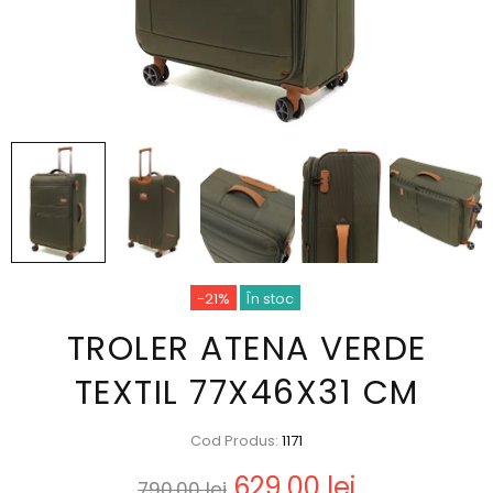
-21%
În stoc
TROLER ATENA VERDE
TEXTIL 77X46X31 CM
Cod Produs:
1171
629,00 lei
790,00 lei