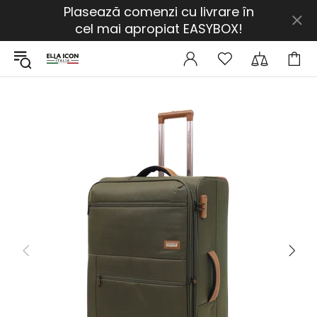
Plasează comenzi cu livrare în
cel mai apropiat EASYBOX!