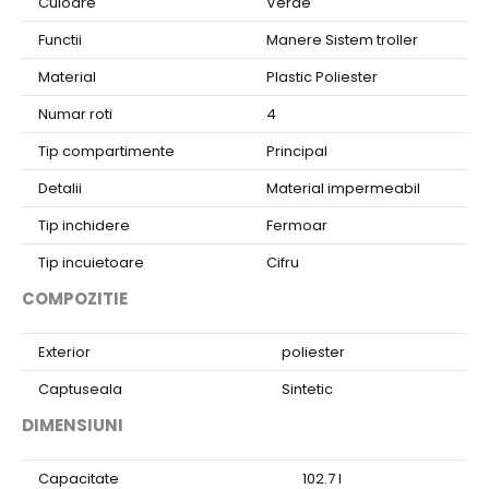
Culoare
Verde
Functii
Manere Sistem troller
Material
Plastic Poliester
Numar roti
4
Tip compartimente
Principal
Detalii
Material impermeabil
Tip inchidere
Fermoar
Tip incuietoare
Cifru
COMPOZITIE
Exterior
poliester
Captuseala
Sintetic
DIMENSIUNI
Capacitate
102.7 l