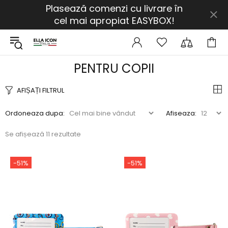
Plasează comenzi cu livrare în
cel mai apropiat EASYBOX!
PENTRU COPII
AFIȘAȚI FILTRUL
Ordoneaza dupa:
Afiseaza:
Se afișează 11 rezultate
-51%
-51%