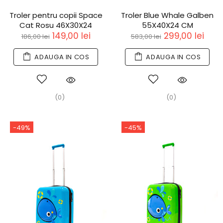
Troler pentru copii Space
Troler Blue Whale Galben
Cat Rosu 46X30X24
55X40X24 CM
149,00 lei
299,00 lei
186,00 lei
583,00 lei
ADAUGA IN COS
ADAUGA IN COS
(0)
(0)
-49%
-45%