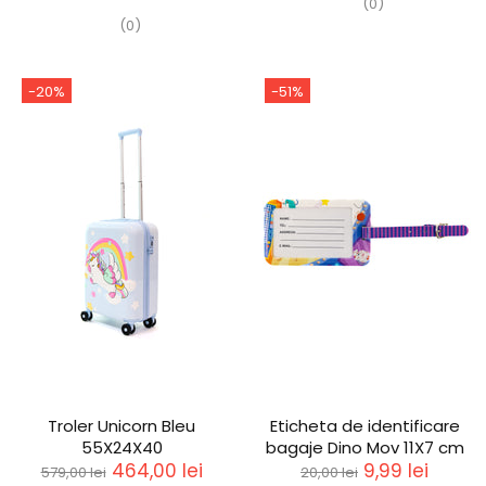
(0)
(0)
-20%
-51%
Troler Unicorn Bleu
Eticheta de identificare
55X24X40
bagaje Dino Mov 11X7 cm
464,00 lei
9,99 lei
579,00 lei
20,00 lei