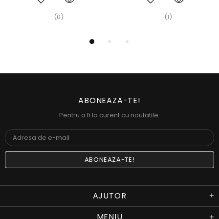
(0)
(1)
ABONEAZA-TE!
Pentru a fi la curent cu noutatile.
AJUTOR
MENIU