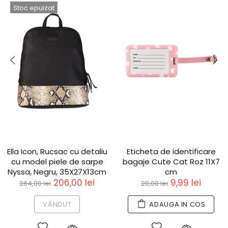
Stoc epuizat
Ella Icon, Rucsac cu detaliu
Eticheta de identificare
cu model piele de sarpe
bagaje Cute Cat Roz 11X7
Nyssa, Negru, 35X27X13cm
cm
206,00 lei
9,99 lei
264,00 lei
20,00 lei
VÂNDUT
ADAUGA IN COS