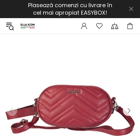
Plasează comenzi cu livrare în
cel mai apropiat EASYBOX!