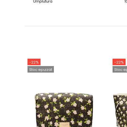
Umplutura
1
-22%
-22%
Stoc epuizat
Stoc e