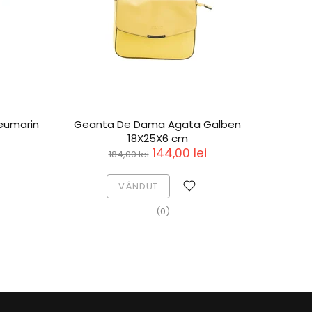
eumarin
Geanta De Dama Agata Galben
Gea
18X25X6 cm
144,00 lei
184,00 lei
VÂNDUT
(0)