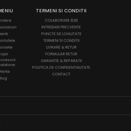
MENIU
TERMENI SI CONDITII
rolere
COLABORARE B2B
ucsacuri
INTREBARI FRECVENTE
enti
PUNCTE DE LOIALITATE
ortofele
TERMENI SI CONDITII
orsete
LIVRARE & RETUR
opii
FORMULAR RETUR
ccesorii
GARANTIE & REPARATII
alatorie
POLITICA DE CONFIDENTIALITATE
ferte
CONTACT
Blog
y