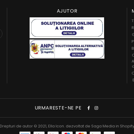
AJUTOR
T
R
G
P
B
C
A
c
O
URMARESTE-NE PE
Drepturi de autor © 2021,
Ella Icon
. dezvoltat de
Saga Media in Shopif