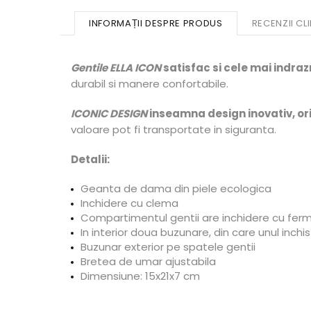
INFORMAȚII DESPRE PRODUS
RECENZII CLI
Gentile ELLA ICON
satisfac si cele mai indra
durabil si manere confortabile.
ICONIC DESIGN
inseamna design inovativ, ori
valoare pot fi transportate in siguranta.
Detalii:
Geanta de dama din piele ecologica
Inchidere cu clema
Compartimentul gentii are inchidere cu fer
In interior doua buzunare, din care unul inchi
Buzunar exterior pe spatele gentii
Bretea de umar ajustabila
Dimensiune: 15x21x7 cm