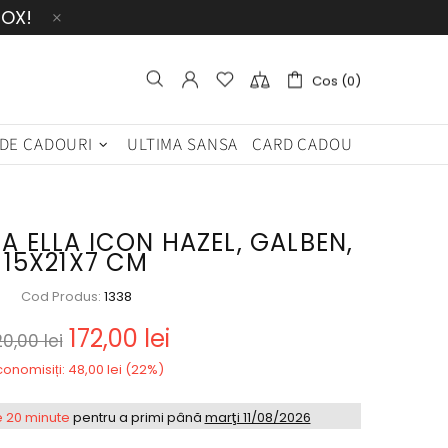
BOX!
Cos (0)
 DE CADOURI
ULTIMA SANSA
CARD CADOU
 ELLA ICON HAZEL, GALBEN,
15X21X7 CM
Cod Produs:
1338
172,00 lei
0,00 lei
conomisiți: 48,00 lei (22%)
e 20 minute
pentru a primi până
marţi 11/08/2026