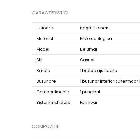
CARACTERISTICI
Culoare
Negru Galben
Material
Piele ecologica
Model
De umar
Stil
Casual
Barete
1 bretea ajustabila
Buzunare
1 buzunar interior cu fermoar
Compartimente
1 principal
Sistem inchidere
Fermoar
COMPOZITIE