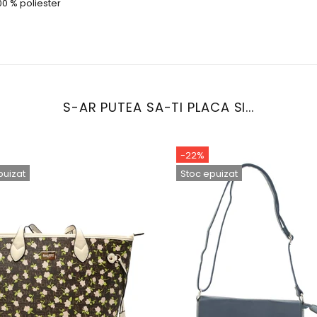
00 % poliester
S-AR PUTEA SA-TI PLACA SI...
-22%
puizat
Stoc epuizat