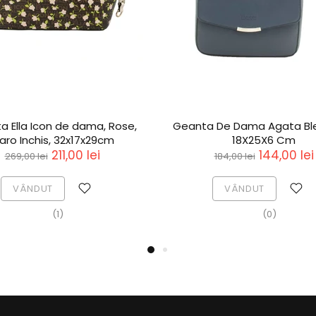
a Ella Icon de dama, Rose,
Geanta De Dama Agata Bl
aro Inchis, 32x17x29cm
18X25X6 Cm
211,00 lei
144,00 lei
269,00 lei
184,00 lei
VÂNDUT
VÂNDUT
(1)
(0)