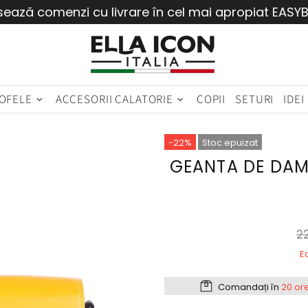
sează comenzi cu livrare în cel mai apropiat EASY
OFELE
ACCESORII CALATORIE
COPII
SETURI
IDEI
-22%
Stoc epuizat
GEANTA DE DAMA
22
E
Comandați în
20 or