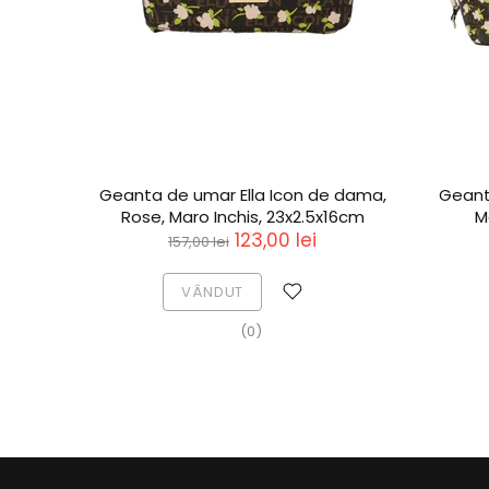
Geanta de umar Ella Icon de dama,
Geant
Rose, Maro Inchis, 23x2.5x16cm
M
123,00 lei
157,00 lei
VÂNDUT
(0)