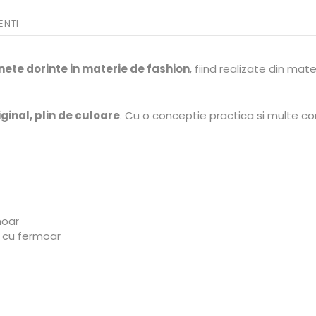
ENTI
znete dorinte in materie de fashion
, fiind realizate din mate
ginal, plin de culoare
. Cu o conceptie practica si multe
moar
s cu fermoar