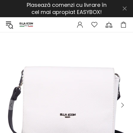
Plasează comenzi cu livrare în
cel mai apropiat EASYBOX!