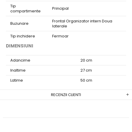
Tip
Principal
compartimente
Frontal Organizator intern Doua
Buzunare
laterale
Tip inchidere
Fermoar
DIMENSIUNI
Adancime
20 cm
Inaltime
27 cm
Latime
50 cm
RECENZII CLIENTI