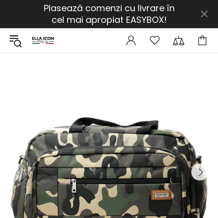
Plasează comenzi cu livrare în
cel mai apropiat EASYBOX!