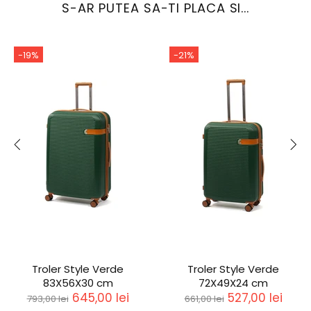
S-AR PUTEA SA-TI PLACA SI...
-19%
-21%
Troler Style Verde
Troler Style Verde
83X56X30 cm
72X49X24 cm
645,00 lei
527,00 lei
793,00 lei
661,00 lei