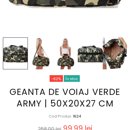
-62%
În stoc
GEANTA DE VOIAJ VERDE
ARMY | 50X20X27 CM
Cod Produs:
1624
99,99 lei
258,00 lei