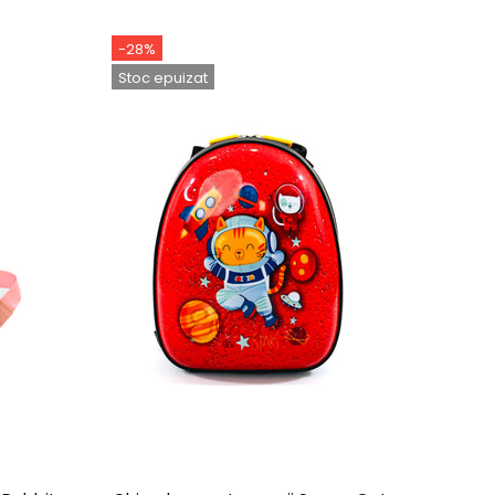
-28%
-70%
Stoc epuizat
Stoc e