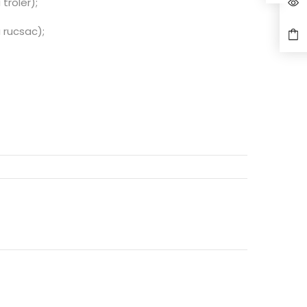
troler);
 rucsac);