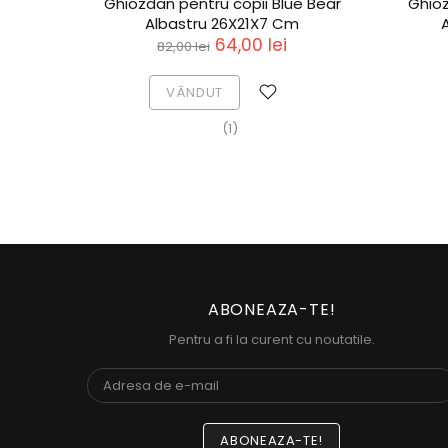
Ghiozdan pentru copii Blue Bear
Ghioz
Albastru 26X21X7 Cm
64,00 lei
82,00 lei
VÂNDUT
(1)
ABONEAZA-TE!
Pentru a fi la curent cu noutatile.