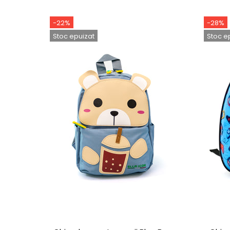
-22%
-28%
Stoc epuizat
Stoc e