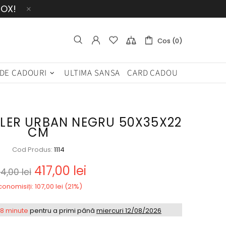
BOX!
Cos (0)
 DE CADOURI
ULTIMA SANSA
CARD CADOU
OLER URBAN NEGRU 50X35X22
CM
Cod Produs:
1114
417,00 lei
4,00 lei
conomisiți: 107,00 lei (21%)
58 minute
pentru a primi până
miercuri 12/08/2026