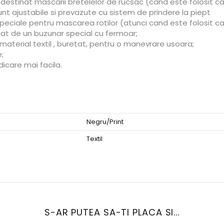
estinat mascarii bretelelor de rucsac (cand este folosit ca 
unt ajustabile si prevazute cu sistem de prindere la piept
speciale pentru mascarea rotilor (atunci cand este folosit ca
cat de un buzunar special cu fermoar;
material textil , buretat, pentru o manevrare usoara;
;
dicare mai facila.
Negru/Print
Textil
S-AR PUTEA SA-TI PLACA SI...