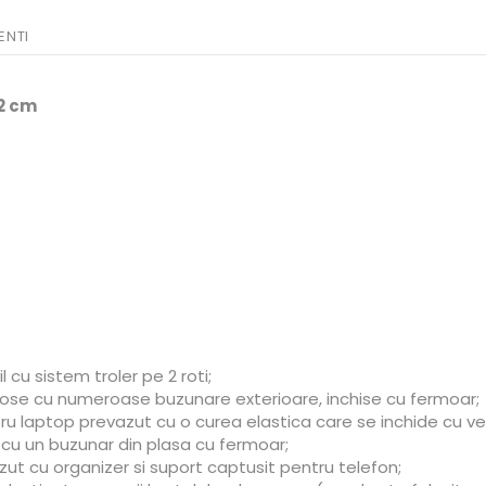
ENTI
22 cm
cu sistem troler pe 2 roti;
ose cu numeroase buzunare exterioare, inchise cu fermoar;
u laptop prevazut cu o curea elastica care se inchide cu vel
cu un buzunar din plasa cu fermoar;
zut cu organizer si suport captusit pentru telefon;