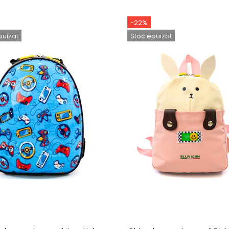
-22%
puizat
Stoc epuizat