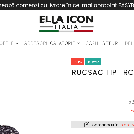
sează comenzi cu livrare în cel mai apropiat EASY
OFELE
ACCESORII CALATORIE
COPII
SETURI
IDEI
-21%
În stoc
RUCSAC TIP TR
52
E
Comandați în
18 ore 