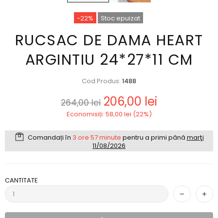
-22%
Stoc epuizat
RUCSAC DE DAMA HEART
ARGINTIU 24*27*11 CM
Cod Produs:
1488
206,00 lei
264,00 lei
Economisiți: 58,00 lei (22%)
Comandați în
3 ore 57 minute
pentru a primi până
marţi
11/08/2026
CANTITATE