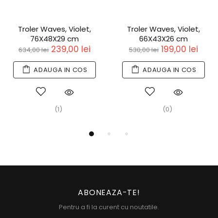
Troler Waves, Violet,
Troler Waves, Violet,
76X48X29 cm
66X43X26 cm
239,00 lei
199,00 lei
634,00 lei
530,00 lei
ADAUGA IN COS
ADAUGA IN COS
(1)
(0)
ABONEAZA-TE!
Pentru a fi la curent cu noutatile.