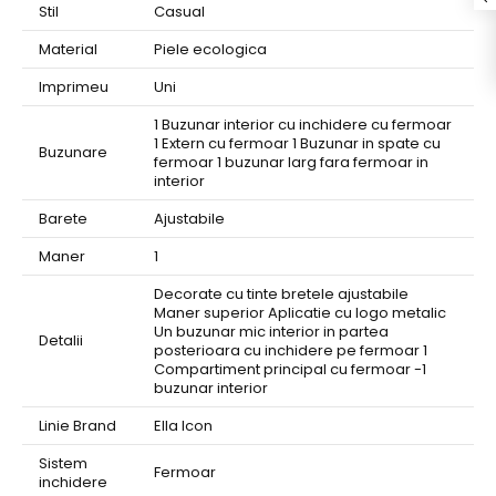
Stil
Casual
Material
Piele ecologica
Imprimeu
Uni
1 Buzunar interior cu inchidere cu fermoar
1 Extern cu fermoar 1 Buzunar in spate cu
Buzunare
fermoar 1 buzunar larg fara fermoar in
interior
Barete
Ajustabile
Maner
1
Decorate cu tinte bretele ajustabile
Maner superior Aplicatie cu logo metalic
Un buzunar mic interior in partea
Detalii
posterioara cu inchidere pe fermoar 1
Compartiment principal cu fermoar -1
buzunar interior
Linie Brand
Ella Icon
Sistem
Fermoar
inchidere