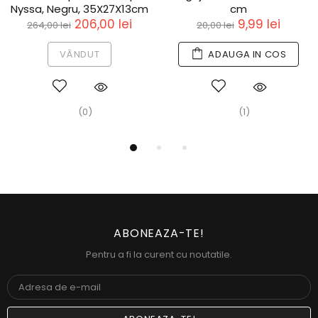
Nyssa, Negru, 35X27X13cm
cm
206,00 lei
9,99 lei
264,00 lei
20,00 lei
VÂNDUT
ADAUGA IN COS
(0)
(1)
ABONEAZA-TE!
Pentru a fi la curent cu noutatile.