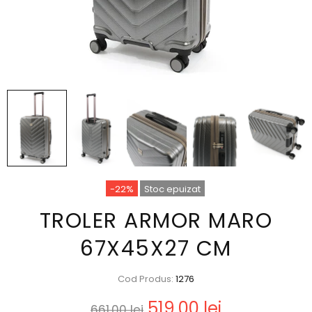
-22%
Stoc epuizat
TROLER ARMOR MARO
67X45X27 CM
Cod Produs:
1276
519,00 lei
661,00 lei