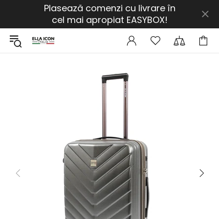
Plasează comenzi cu livrare în
cel mai apropiat EASYBOX!