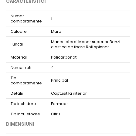
CARACTERISTICI
Numar
1
compartimente
Culoare
Maro
Maner lateral Maner superior Benzi
Functii
elastice de fixare Roti spinner
Material
Policarbonat
Numar roti
4
Tip
Principal
compartimente
Detalii
Captusit la interior
Tip inchidere
Fermoar
Tip incuietoare
Cifru
DIMENSIUNI