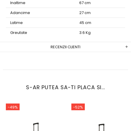
Inaltime
67 cm
Adancime
27 cm
Latime
45 cm
Greutate
3.6 Kg
RECENZII CLIENTI
S-AR PUTEA SA-TI PLACA SI...
-49%
-52%