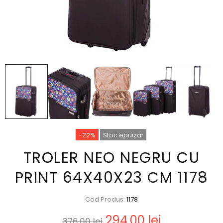
-22%
Stoc epuizat
TROLER NEO NEGRU CU
PRINT 64X40X23 CM 1178
Cod Produs:
1178
294,00 lei
376,00 lei