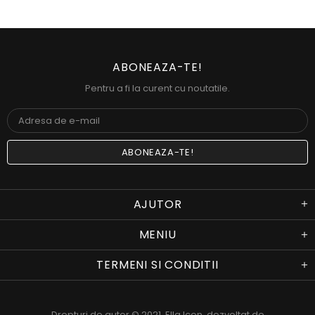
ABONEAZA-TE!
Pentru a fi la curent cu noutatile.
AJUTOR
MENIU
TERMENI SI CONDITII
Drepturi de autor © 2021,
Ella Icon
. dezvoltat de