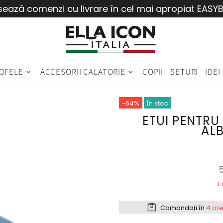
sează comenzi cu livrare în cel mai apropiat EASY
OFELE
ACCESORII CALATORIE
COPII
SETURI
IDEI
-64%
În stoc
ETUI PENTRU
AL
5
E
Comandați în
4 ore