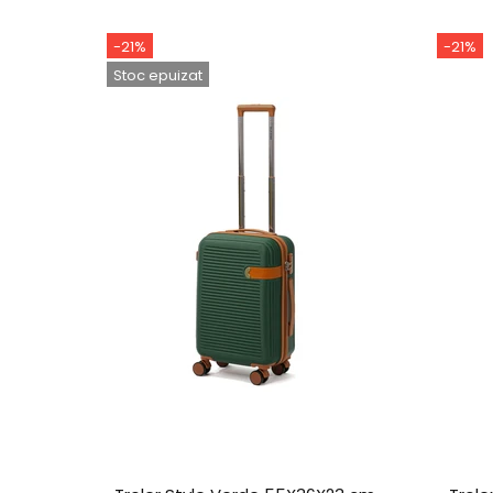
-21%
-21%
Stoc epuizat