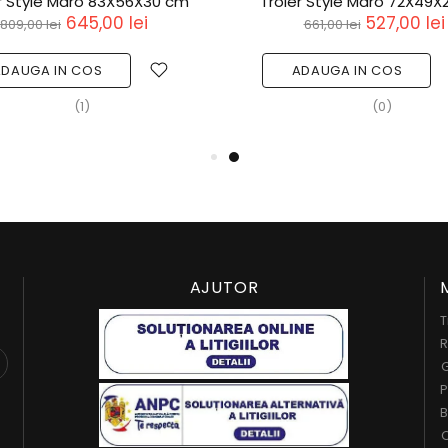
r Style Maro 83X56X30 cm
Troler Style Maro 72X49
645,00 lei
527,00 lei
809,00 lei
661,00 lei
ADAUGA IN COS
ADAUGA IN COS
(1)
(0)
AJUTOR
T
R
G
P
B
C