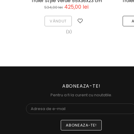
X24 cm
Troler Style Verde 55X36X23 cm
Trole
425,00 lei
534,00 lei
VÂNDUT
(3)
ABONEAZA-TE!
Pentru a fi la curent cu noutatile.