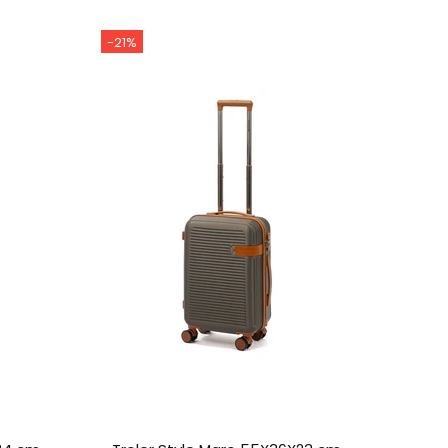
-21%
-19%