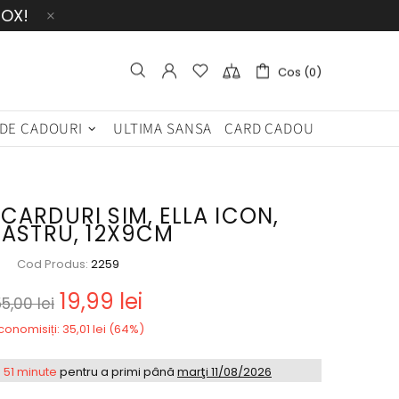
BOX!
Cos (0)
 DE CADOURI
ULTIMA SANSA
CARD CADOU
 CARDURI SIM, ELLA ICON,
BASTRU, 12X9CM
Cod Produs:
2259
19,99 lei
5,00 lei
conomisiți: 35,01 lei (64%)
 51 minute
pentru a primi până
marţi 11/08/2026