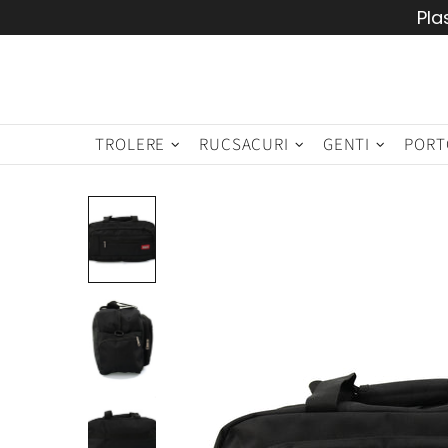
Pla
TROLERE
RUCSACURI
GENTI
PORT