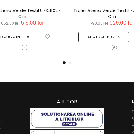
ac Tip Troler Atena Negru
Rucsac Tip Troler Atena
49x35x23 cm
49x35x23 cm
417,00 lei
417,00 lei
524,00 lei
524,00 lei
ADAUGA IN COS
ADAUGA IN COS
(3)
(1)
AJUTOR
T
R
G
P