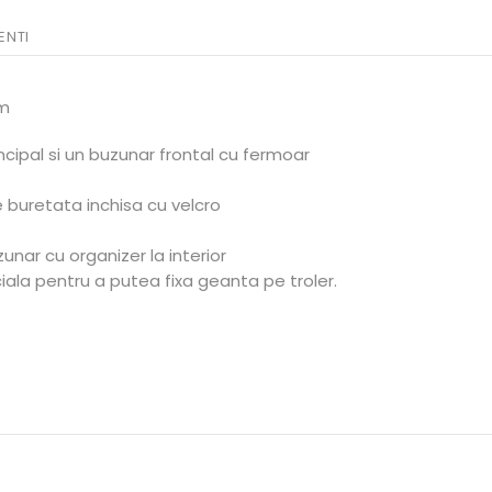
ENTI
Cm
ipal si un buzunar frontal cu fermoar
buretata inchisa cu velcro
unar cu organizer la interior
iala pentru a putea fixa geanta pe troler.