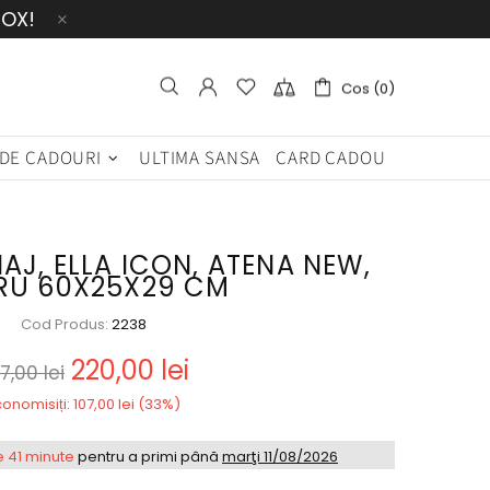
BOX!
Cos (0)
 DE CADOURI
ULTIMA SANSA
CARD CADOU
AJ, ELLA ICON, ATENA NEW,
RU 60X25X29 CM
Cod Produs:
2238
220,00 lei
7,00 lei
onomisiți: 107,00 lei (33%)
e 41 minute
pentru a primi până
marţi 11/08/2026