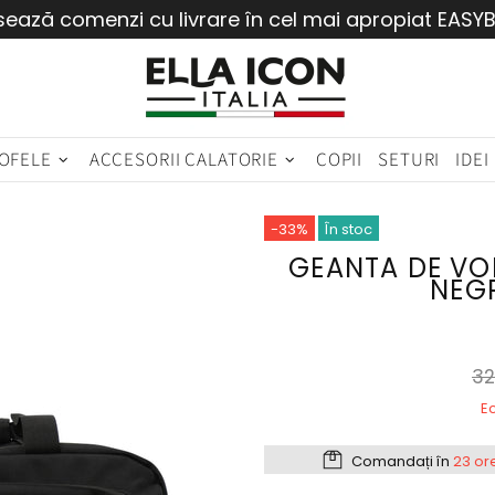
sează comenzi cu livrare în cel mai apropiat EASY
OFELE
ACCESORII CALATORIE
COPII
SETURI
IDEI
-33%
În stoc
GEANTA DE VOI
NEG
32
Ec
Comandați în
23 or