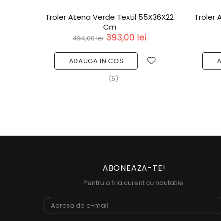
7X41X27
Troler Atena Verde Textil 77X46X31
Rucs
Cm
629,00 lei
790,00 lei
ADAUGA IN COS
(6)
ABONEAZA-TE!
Pentru a fi la curent cu noutatile.