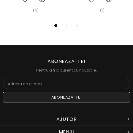
(0)
(1)
ABONEAZA-TE!
Pentru a fi la curent cu noutatile.
AJUTOR
MENIU