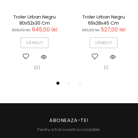
Troler Urban Negru
Troler Urban Negru
80x52x30 Cm
69x28x45 Cm
645,00 lei
527,00 lei
809,00 lei
661,00 lei
VÂNDUT
VÂNDUT
(0)
(1)
ABONEAZA-TE!
Pentru a fi la curent cu noutatile.