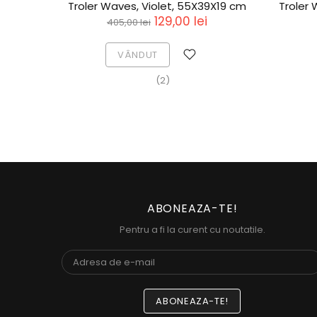
3X26 cm
Troler Waves, Violet, 55X39X19 cm
Troler
129,00 lei
405,00 lei
VÂNDUT
(2)
ABONEAZA-TE!
Pentru a fi la curent cu noutatile.