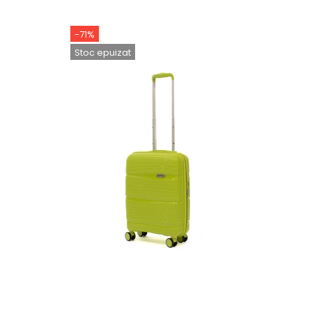
-71%
-63%
Stoc epuizat