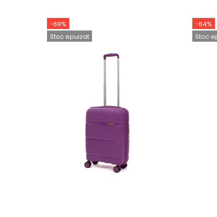
-69%
-64%
Stoc epuizat
Stoc e