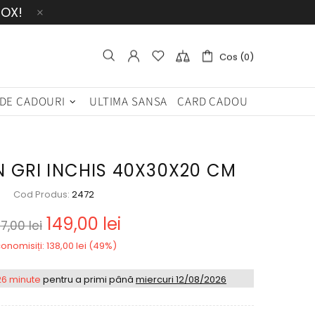
BOX!
Cos (0)
 DE CADOURI
ULTIMA SANSA
CARD CADOU
N GRI INCHIS 40X30X20 CM
Cod Produs:
2472
149,00 lei
7,00 lei
onomisiți: 138,00 lei (49%)
26 minute
pentru a primi până
miercuri 12/08/2026