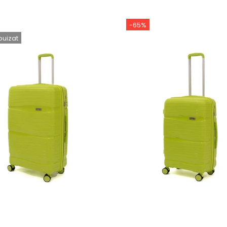
-65%
puizat