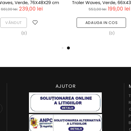
 Waves, Verde, 76X48X29 cm
Troler Waves, Verde, 66X4
239,00 lei
199,00 lei
661,00 lei
553,00 lei
VÂNDUT
ADAUGA IN COS
(0)
(0)
AJUTOR
T
R
G
P
B
C