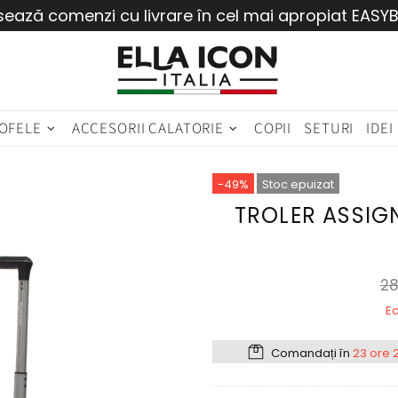
sează comenzi cu livrare în cel mai apropiat EASY
OFELE
ACCESORII CALATORIE
COPII
SETURI
IDEI
-49%
Stoc epuizat
TROLER ASSIG
28
Ec
Comandați în
23 ore 