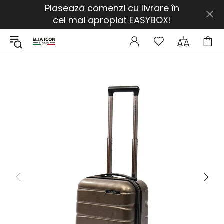
Plasează comenzi cu livrare în
cel mai apropiat EASYBOX!