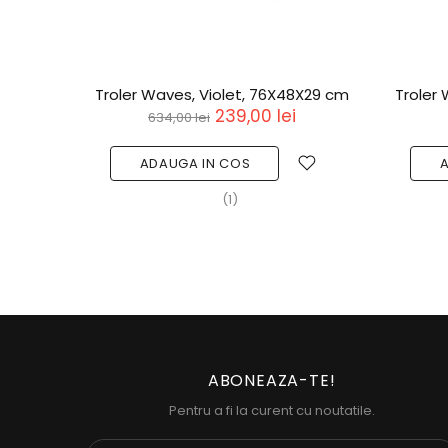
Troler Waves, Violet, 76X48X29 cm
Troler
239,00 lei
634,00 lei
ADAUGA IN COS
(1)
ABONEAZA-TE!
Pentru a fi la curent cu noutatile.