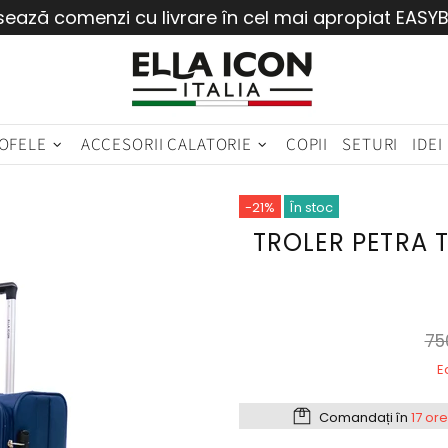
sează comenzi cu livrare în cel mai apropiat EASY
OFELE
ACCESORII CALATORIE
COPII
SETURI
IDEI
-21%
În stoc
TROLER PETRA 
75
E
Comandați în
17 or