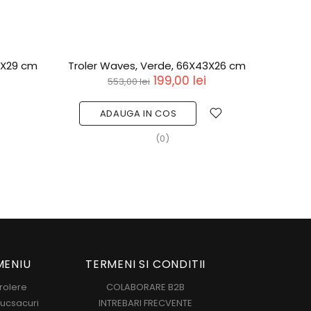
8X29 cm
Troler Waves, Verde, 66X43X26 cm
Trole
199,00 lei
553,00 lei
ADAUGA IN COS
(0)
MENIU
TERMENI SI CONDITII
rolere
COLABORARE B2B
ucsacuri
INTREBARI FRECVENTE