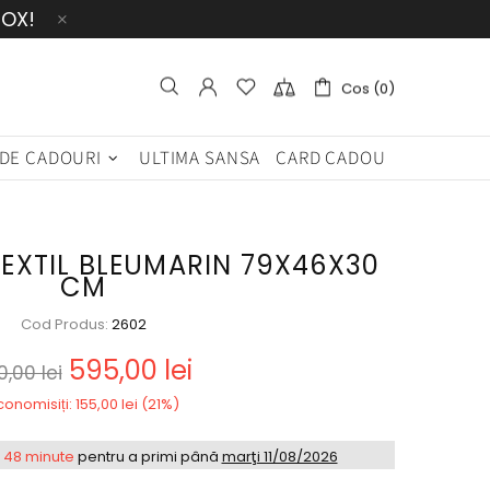
BOX!
Cos (0)
 DE CADOURI
ULTIMA SANSA
CARD CADOU
TEXTIL BLEUMARIN 79X46X30
CM
Cod Produs:
2602
595,00 lei
0,00 lei
conomisiți: 155,00 lei (21%)
e 48 minute
pentru a primi până
marţi 11/08/2026