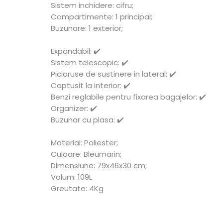
Sistem inchidere: cifru;
Compartimente: 1 principal;
Buzunare: 1 exterior;
Expandabil:
✔️
Sistem telescopic: ✔️
Picioruse de sustinere in lateral: ✔️
Captusit la interior: ✔️
Benzi reglabile pentru fixarea bagajelor: ✔️
Organizer: ✔️
Buzunar cu plasa: ✔️
Material: Poliester;
Culoare: Bleumarin;
Dimensiune: 79x46x30 cm;
Volum: 109L
Greutate: 4Kg