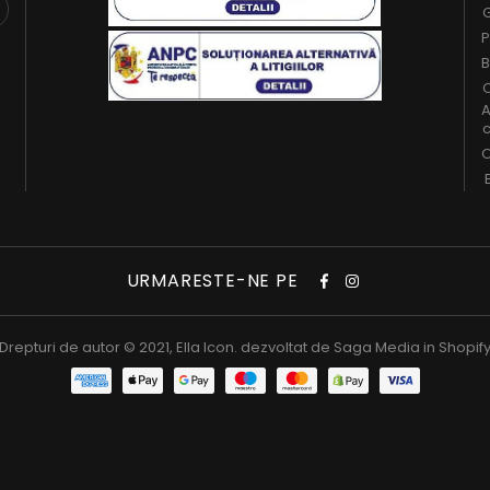
G
P
B
C
A
c
O
URMARESTE-NE PE
Drepturi de autor © 2021,
Ella Icon
. dezvoltat de
Saga Media in Shopif