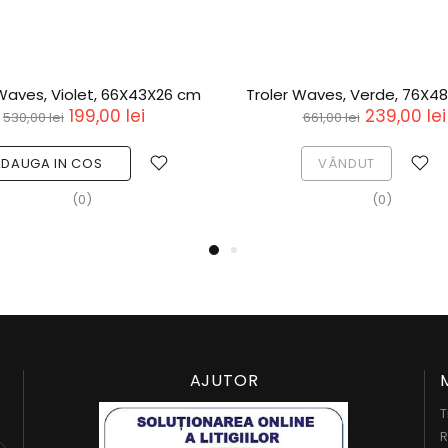
 Waves, Violet, 66X43X26 cm
Troler Waves, Verde, 76X4
199,00 lei
239,00 lei
530,00 lei
661,00 lei
ADAUGA IN COS
VÂNDUT
(0)
(0)
AJUTOR
T
R