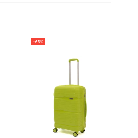
-65%
-63%