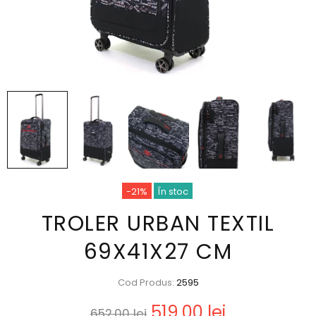
-21%
În stoc
TROLER URBAN TEXTIL
69X41X27 CM
Cod Produs:
2595
519,00 lei
652,00 lei