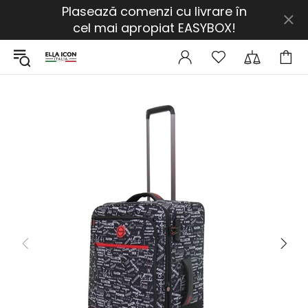
Plasează comenzi cu livrare în
cel mai apropiat EASYBOX!