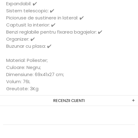
Expandabil:
✔️
Sistem telescopic: ✔️
Picioruse de sustinere in lateral: ✔️
Captusit la interior: ✔️
Benzi reglabile pentru fixarea bagajelor: ✔️
Organizer: ✔️
Buzunar cu plasa: ✔️
Material: Poliester;
Culoare: Negru;
Dimensiune: 69x41x27 cm;
Volum: 76L
Greutate: 3Kg
RECENZII CLIENTI