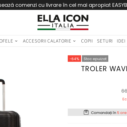
sează comenzi cu livrare în cel mai apropiat EASY
OFELE
ACCESORII CALATORIE
COPII
SETURI
IDEI
-64%
Stoc epuizat
TROLER WAV
66
Ec
Comandați în
5 ore