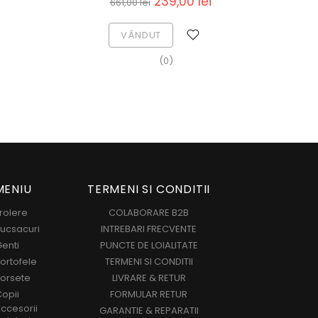
99,00 lei
COS
0)
MENIU
TERMENI SI CONDITII
rolere
COLABORARE B2B
ucsacuri
INTREBARI FRECVENTE
enti
PUNCTE DE LOIALITATE
ortofele
TERMENI SI CONDITII
orsete
LIVRARE & RETUR
opii
FORMULAR RETUR
ccesorii
GARANTIE & REPARATII