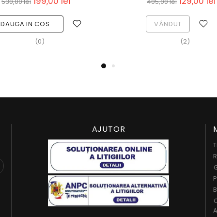
239,00 lei
1
661,00 lei
553,00 lei
VÂNDUT
ADAUGA IN 
(0)
(
AJUTOR
T
R
G
P
B
C
A