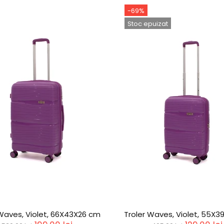
-64%
-65%
Stoc epuizat
Troler Waves, Verde, 76X48X29 cm
Troler Waves, Ve