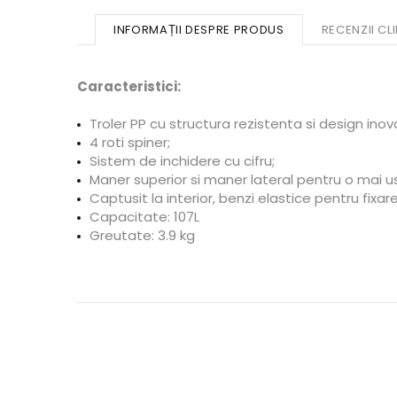
INFORMAȚII DESPRE PRODUS
RECENZII CLI
Caracteristici:
Troler PP cu structura rezistenta si design inov
4 roti spiner;
Sistem de inchidere cu cifru;
Maner superior si maner lateral pentru o mai 
Captusit la interior, benzi elastice pentru fixa
Capacitate:
107
L
Greutate:
3.9
kg