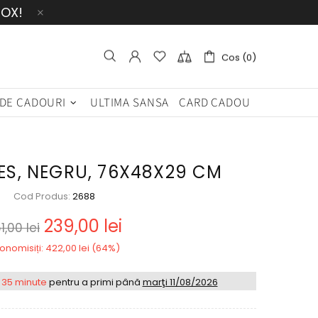
BOX!
Cos (0)
 DE CADOURI
ULTIMA SANSA
CARD CADOU
ES, NEGRU, 76X48X29 CM
Cod Produs:
2688
239,00 lei
1,00 lei
onomisiți: 422,00 lei (64%)
 35 minute
pentru a primi până
marţi 11/08/2026