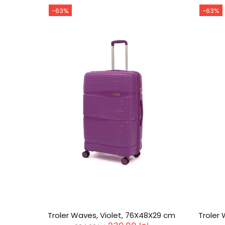
-69%
Stoc epuizat
let, 66X43X26 cm
Troler Waves, Violet, 55X39X19 cm