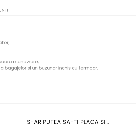
ENTI
ator;
usoara manevrare;
rea bagajelor si un buzunar inchis cu fermoar.
S-AR PUTEA SA-TI PLACA SI...