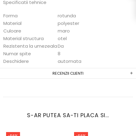
Specificatii tehnice
Forma
rotunda
Material
polyester
Culoare
maro
Material structura
otel
Rezistenta la umezeala
Da
Numar spite
8
Deschidere
automata
RECENZII CLIENTI
S-AR PUTEA SA-TI PLACA SI...
-56%
-56%