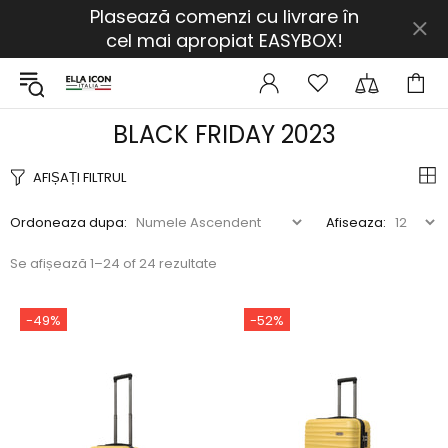
Plasează comenzi cu livrare în
cel mai apropiat EASYBOX!
BLACK FRIDAY 2023
AFIȘAȚI FILTRUL
Ordoneaza dupa:
Afiseaza:
Se afișează 1–24 of 24 rezultate
-49%
-52%