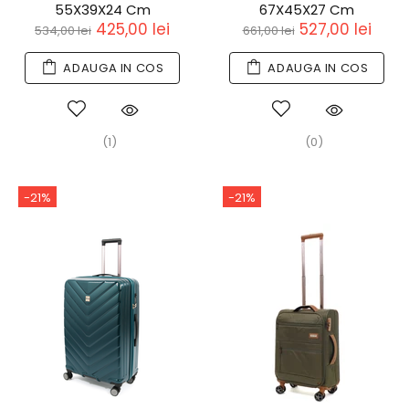
55X39X24 Cm
67X45X27 Cm
425,00 lei
527,00 lei
534,00 lei
661,00 lei
ADAUGA IN COS
ADAUGA IN COS
(1)
(0)
-21%
-21%