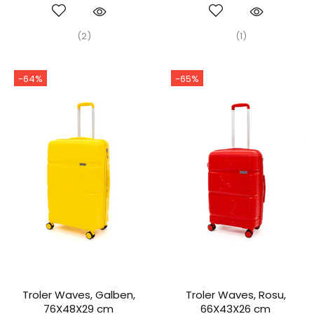
(2)
(1)
-64%
-65%
Troler Waves, Galben,
Troler Waves, Rosu,
76X48X29 cm
66X43X26 cm