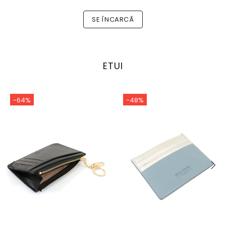
SE ÎNCARCĂ
ETUI
-64%
-48%