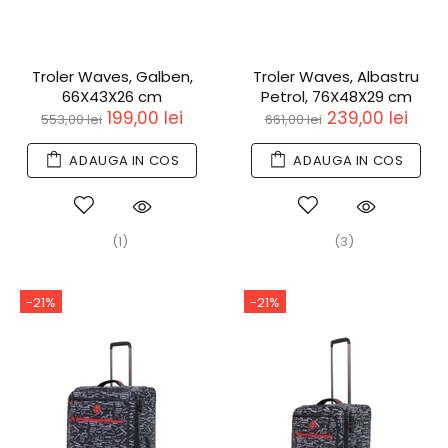
Troler Waves, Galben,
Troler Waves, Albastru
66X43X26 cm
Petrol, 76X48X29 cm
199,00 lei
239,00 lei
553,00 lei
661,00 lei
ADAUGA IN COS
ADAUGA IN COS
(1)
(3)
-21%
-21%