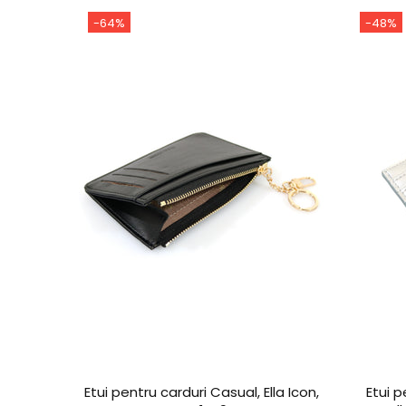
-64%
-48%
la Icon,
Etui pentru carduri Casual, Ella Icon,
Etui p