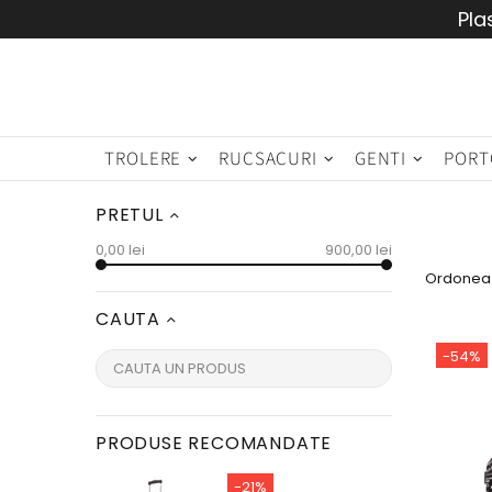
Pla
TROLERE
RUCSACURI
GENTI
PORT
PRETUL
0,00 lei
900,00 lei
Ordonea
CAUTA
-54%
PRODUSE RECOMANDATE
-21%