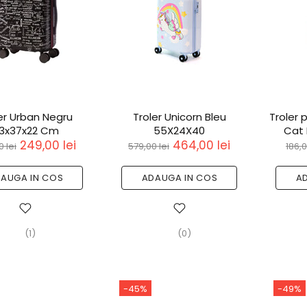
er Urban Negru
Troler Unicorn Bleu
Troler 
3x37x22 Cm
55X24X40
Cat 
249,00 lei
464,00 lei
 lei
579,00 lei
186,0
AUGA IN COS
ADAUGA IN COS
A
(1)
(0)
-45%
-49%