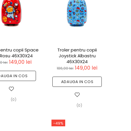
pentru copii Space
Troler pentru copii
Rosu 46X30X24
Joystick Albastru
149,00 lei
46X30X24
0 lei
149,00 lei
186,00 lei
DAUGA IN COS
ADAUGA IN COS
(0)
(0)
-49%