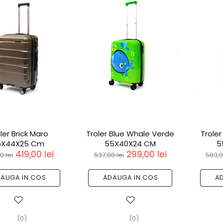
ler Brick Maro
Troler Blue Whale Verde
Trole
6X44X25 Cm
55X40X24 CM
5
419,00 lei
299,00 lei
0 lei
537,00 lei
583,0
AUGA IN COS
ADAUGA IN COS
A
(0)
(0)