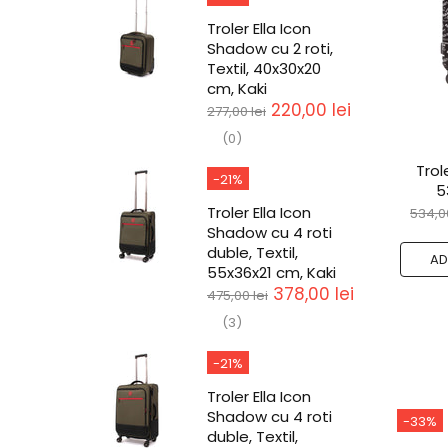
Troler Ella Icon
Shadow cu 2 roti,
Textil, 40x30x20
cm, Kaki
220,00 lei
277,00 lei
(0)
Trol
-21%
5
Troler Ella Icon
534,00
Shadow cu 4 roti
duble, Textil,
AD
55x36x21 cm, Kaki
378,00 lei
475,00 lei
(3)
-21%
Troler Ella Icon
Shadow cu 4 roti
-33%
duble, Textil,