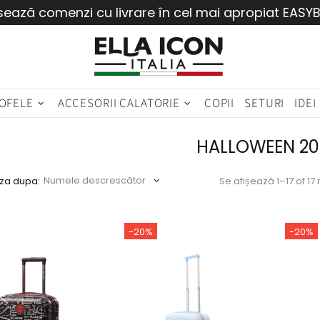
sează comenzi cu livrare în cel mai apropiat EASY
OFELE
ACCESORII CALATORIE
COPII
SETURI
IDEI
HALLOWEEN 20
za dupa:
Se afișează 1–17 of 17 
-20%
-20%