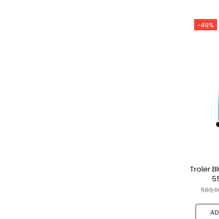
-49%
Troler B
5
583,00
AD