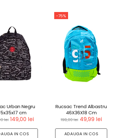
-75%
ac Urban Negru
Rucsac Trend Albastru
5x35x17 cm
46X36X18 Cm
149,00 lei
49,99 lei
0 lei
198,00 lei
DAUGA IN COS
ADAUGA IN COS