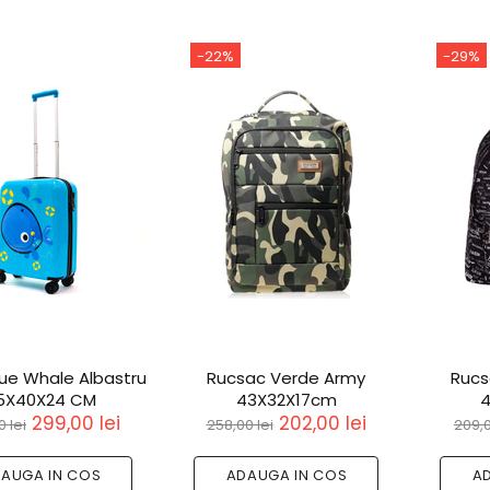
-22%
-29%
lue Whale Albastru
Rucsac Verde Army
Rucs
5X40X24 CM
43X32X17cm
4
299,00 lei
202,00 lei
 lei
258,00 lei
209,0
AUGA IN COS
ADAUGA IN COS
A