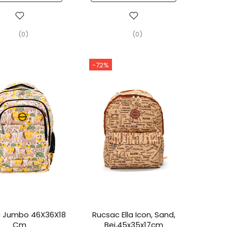
(0)
(0)
-72%
 Jumbo 46X36X18
Rucsac Ella Icon, Sand,
Cm
Bej,45x35x17cm