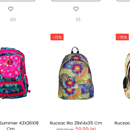
(0)
(1)
-72%
-75%
 Summer 43X26X18
Rucsac Rio 29x14x35 Cm
Rucsac
Cm
59,99 lei
209,00 lei