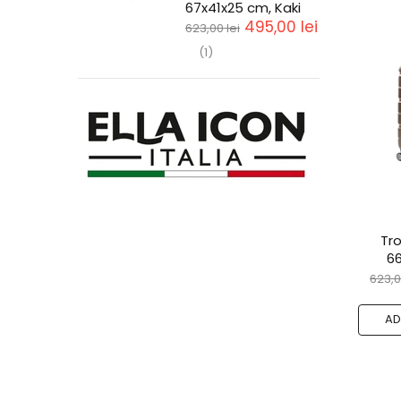
67x41x25 cm, Kaki
495,00 lei
623,00 lei
(1)
Tro
6
623,0
AD