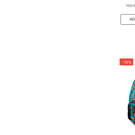
198,0
AD
-70%