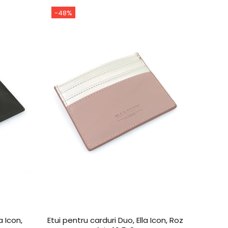
-48%
-64%
a Icon,
Etui pentru carduri Duo, Ella Icon, Roz
Etui pe