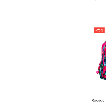
-75%
Rucsac