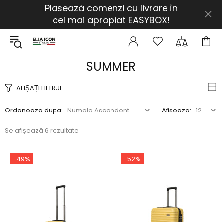
Plasează comenzi cu livrare în
cel mai apropiat EASYBOX!
SUMMER
AFIȘAȚI FILTRUL
Ordoneaza dupa:
Afiseaza:
Se afișează 6 rezultate
-49%
-52%