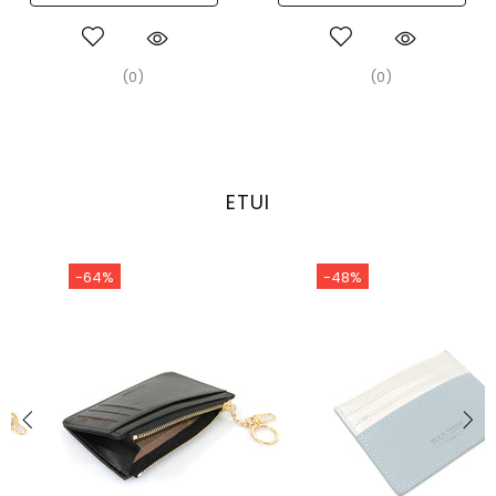
(0)
(0)
ETUI
-64%
-48%