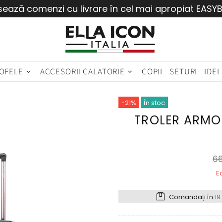
sează comenzi cu livrare în cel mai apropiat EASY
OFELE
ACCESORII CALATORIE
COPII
SETURI
IDEI
-21%
În stoc
TROLER ARMO
66
E
Comandați în
19