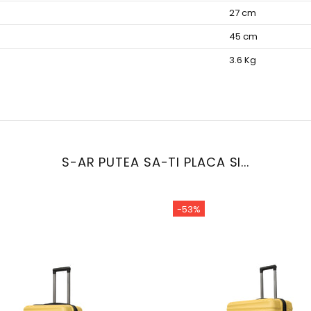
27 cm
45 cm
3.6 Kg
S-AR PUTEA SA-TI PLACA SI...
-53%