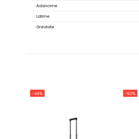
Adancime
Latime
Greutate
-49%
-52%