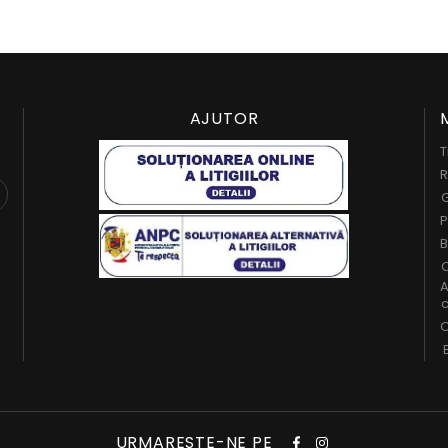
AJUTOR
T
R
G
P
B
C
A
c
O
URMARESTE-NE PE