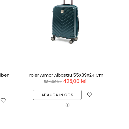
alben
Troler Armor Albastru 55X39X24 Cm
425,00 lei
534,00 lei
ADAUGA IN COS
(1)