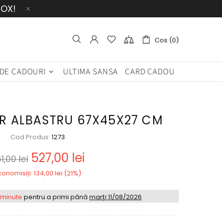
BOX!
Cos (0)
 DE CADOURI
ULTIMA SANSA
CARD CADOU
R ALBASTRU 67X45X27 CM
Cod Produs:
1273
527,00 lei
1,00 lei
conomisiți: 134,00 lei (21%)
 minute
pentru a primi până
marţi 11/08/2026