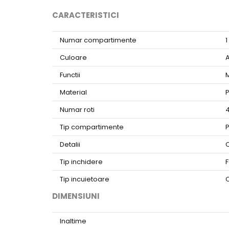
CARACTERISTICI
Numar compartimente
1
Culoare
A
Functii
M
Material
P
Numar roti
Tip compartimente
P
Detalii
C
Tip inchidere
Tip incuietoare
C
DIMENSIUNI
Inaltime