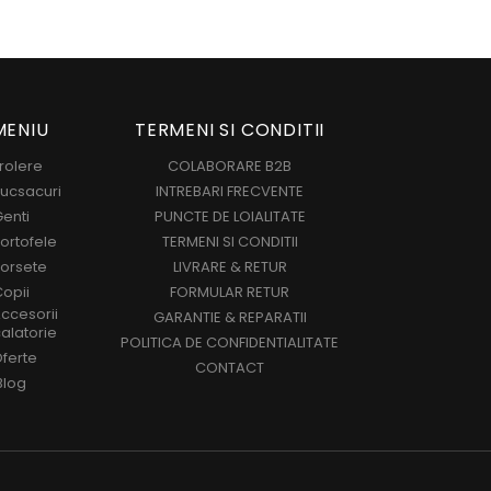
MENIU
TERMENI SI CONDITII
rolere
COLABORARE B2B
ucsacuri
INTREBARI FRECVENTE
enti
PUNCTE DE LOIALITATE
ortofele
TERMENI SI CONDITII
orsete
LIVRARE & RETUR
opii
FORMULAR RETUR
ccesorii
GARANTIE & REPARATII
alatorie
POLITICA DE CONFIDENTIALITATE
ferte
CONTACT
Blog