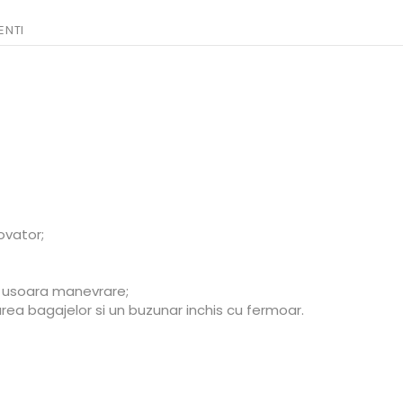
ENTI
ovator;
i usoara manevrare;
xarea bagajelor si un buzunar inchis cu fermoar.