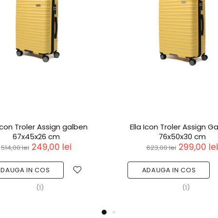
 Icon Troler Assign galben
Ella Icon Troler Assign G
67x45x26 cm
76x50x30 cm
249,00 lei
299,00 lei
514,00 lei
623,00 lei
ADAUGA IN COS
ADAUGA IN COS
(1)
(1)