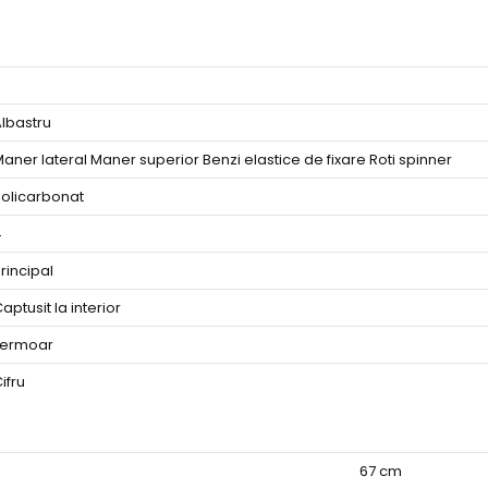
lbastru
aner lateral Maner superior Benzi elastice de fixare Roti spinner
olicarbonat
4
rincipal
aptusit la interior
Fermoar
ifru
67 cm