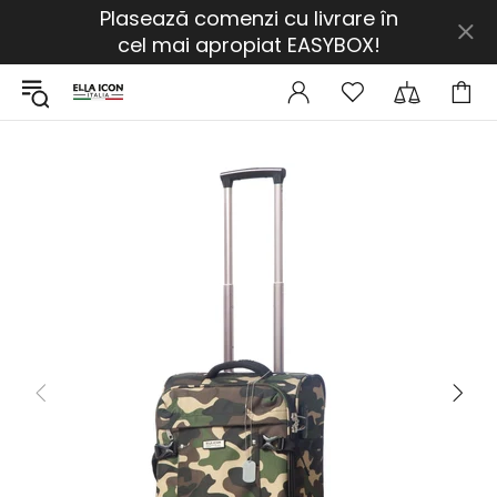
Plasează comenzi cu livrare în
cel mai apropiat EASYBOX!