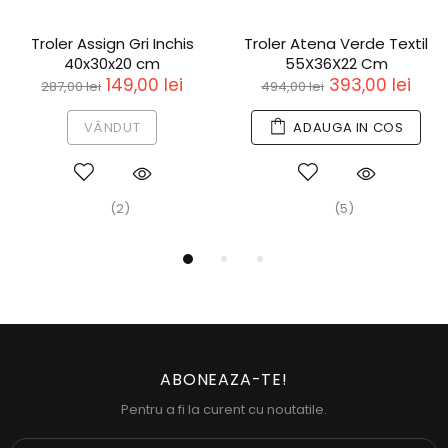
Troler Assign Gri Inchis
Troler Atena Verde Textil
40x30x20 cm
55X36X22 Cm
149,00 lei
393,00 lei
287,00 lei
494,00 lei
VÂNDUT
ADAUGA IN COS
(2)
(5)
ABONEAZA-TE!
Pentru a fi la curent cu noutatile.