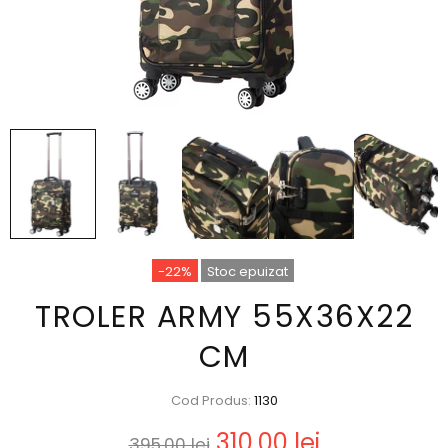
-22%
Stoc epuizat
TROLER ARMY 55X36X22
CM
Cod Produs:
1130
310,00 lei
395,00 lei