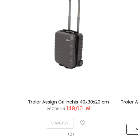
5X36X22
Troler Atena Verde Textil 67X41X27
Troler 
Cm
519,00 lei
652,00 lei
ADAUGA IN COS