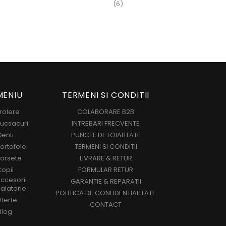
(3)
MENIU
TERMENI SI CONDITII
rolere
COLABORARE B2B
ucsacuri
INTREBARI FRECVENTE
enti
PUNCTE DE LOIALITATE
ortofele
TERMENI SI CONDITII
orsete
LIVRARE & RETUR
opii
FORMULAR RETUR
ccesorii
GARANTIE & REPARATII
alatorie
POLITICA DE CONFIDENTIALITATE
ferte
CONTACT
Blog