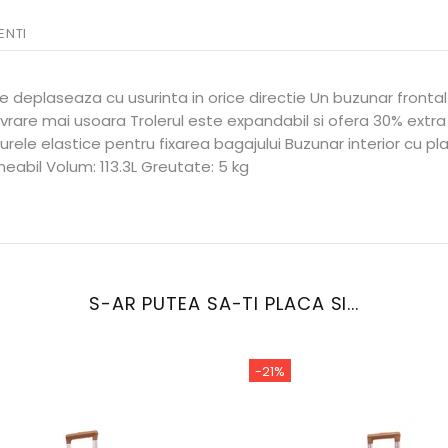
ENTI
e deplaseaza cu usurinta in orice directie Un buzunar frontal
vrare mai usoara Trolerul este expandabil si ofera 30% extra
a curele elastice pentru fixarea bagajului Buzunar interior cu
meabil Volum: 113.3L Greutate: 5 kg
S-AR PUTEA SA-TI PLACA SI...
-21%