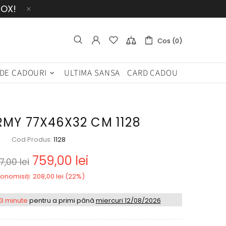
BOX!
Cos (0)
 DE CADOURI
ULTIMA SANSA
CARD CADOU
RMY 77X46X32 CM 1128
Cod Produs:
1128
759,00 lei
7,00 lei
onomisiți: 208,00 lei (22%)
43 minute
pentru a primi până
miercuri 12/08/2026