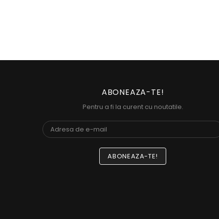
(4)
ABONEAZA-TE!
Pentru a fi la curent cu noutatile.