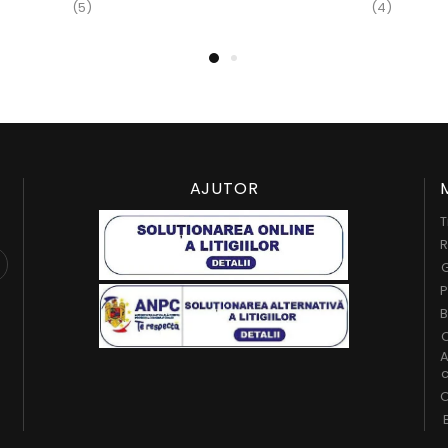
(6)
(3)
AJUTOR
T
R
G
P
B
C
A
c
O