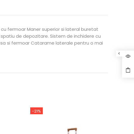
 cu fermoar Maner superior si lateral buretat
 spatiu de depozitare. Sistem de inchidere cu
 plasa si fermoar Catarame laterale pentru o mai
-21%
-49%
Stoc e