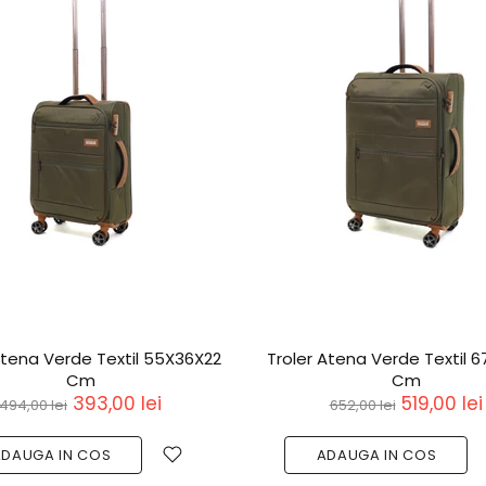
Atena Verde Textil 77X46X31
Rucsac Tip Troler Atena 
Cm
49x35x23 cm
629,00 lei
417,00 lei
790,00 lei
524,00 lei
ADAUGA IN COS
ADAUGA IN COS