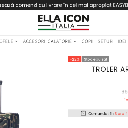
sează comenzi cu livrare în cel mai apropiat EASY
OFELE
ACCESORII CALATORIE
COPII
SETURI
IDEI
-22%
Stoc epuizat
TROLER A
96
Ec
Comandați în
3 ore 