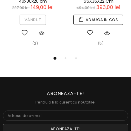
40x30x20 cm
55X36X22 Cm
149,00 lei
393,00 lei
287,00 lei
494,00 lei
VÂNDUT
ADAUGA IN COS
(2)
(5)
ABONEAZA-TE!
Pentru a fi la curent cu noutatile.