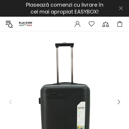
Plasează comenzi cu livrare în
cel mai apropiat EASYBOX!