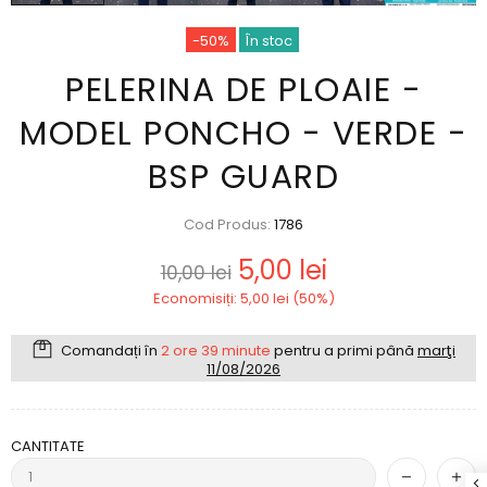
-50%
În stoc
PELERINA DE PLOAIE -
MODEL PONCHO - VERDE -
BSP GUARD
Cod Produs:
1786
5,00 lei
10,00 lei
Economisiți: 5,00 lei (50%)
Comandați în
2 ore 39 minute
pentru a primi până
marţi
11/08/2026
CANTITATE