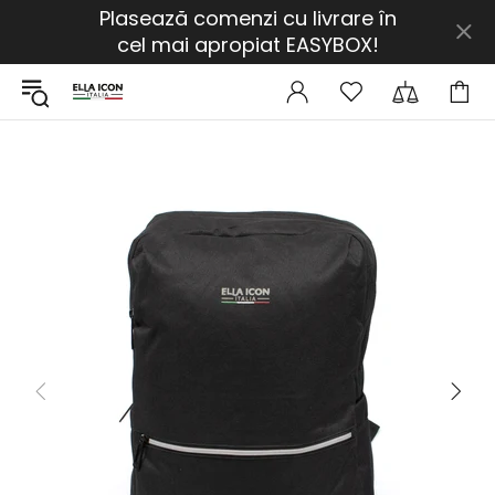
Plasează comenzi cu livrare în
cel mai apropiat EASYBOX!