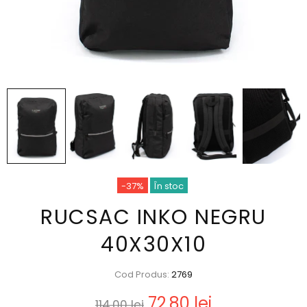
-37%
În stoc
RUCSAC INKO NEGRU
40X30X10
Cod Produs:
2769
72,80 lei
114,00 lei