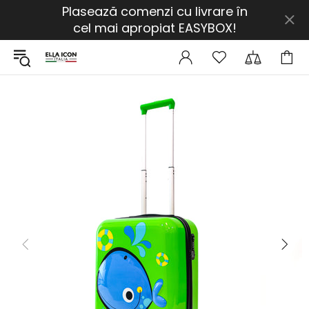
Plasează comenzi cu livrare în
cel mai apropiat EASYBOX!