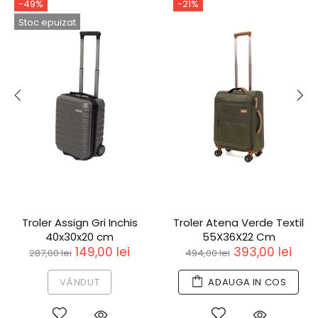
-49%
-21%
Stoc epuizat
Troler Assign Gri Inchis
Troler Atena Verde Textil
40x30x20 cm
55X36X22 Cm
149,00 lei
393,00 lei
287,00 lei
494,00 lei
VÂNDUT
ADAUGA IN COS