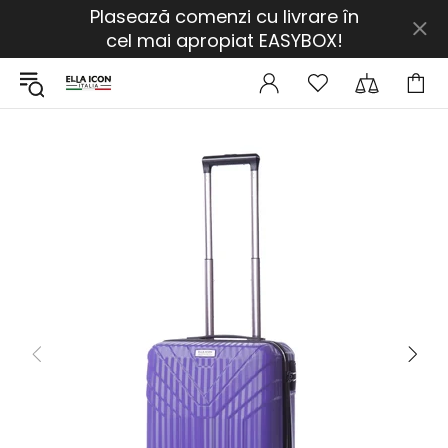
Plasează comenzi cu livrare în
cel mai apropiat EASYBOX!