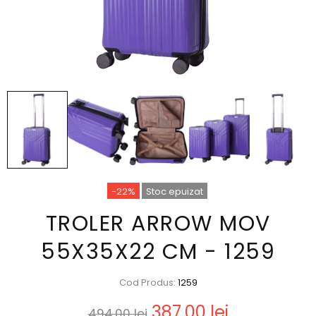
-22%
Stoc epuizat
TROLER ARROW MOV
55X35X22 CM - 1259
Cod Produs:
1259
387,00 lei
494,00 lei