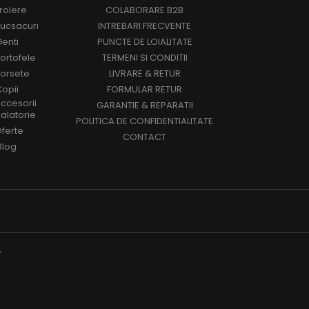
rolere
COLABORARE B2B
ucsacuri
INTREBARI FRECVENTE
enti
PUNCTE DE LOIALITATE
ortofele
TERMENI SI CONDITII
orsete
LIVRARE & RETUR
opii
FORMULAR RETUR
ccesorii
GARANTIE & REPARATII
alatorie
POLITICA DE CONFIDENTIALITATE
ferte
CONTACT
Blog
y