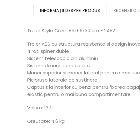
INFORMAȚII DESPRE PRODUS
RECENZII CLI
Troler Style Crem 83x56x30 cm - 2482
Troler ABS cu structura rezistenta si design inov
4 roti spiner duble
Sistem telescopic din aluminiu
Sistem de inchidere cu cifru
Maner superior si maner lateral pentru o mai u
Picioruse laterale de sustinere
Captusit la interior cu benzi pentru fixarea baga
elastic pentru o mai buna compartimentare.
Volum: 137 L
Greutate: 4.6 kg