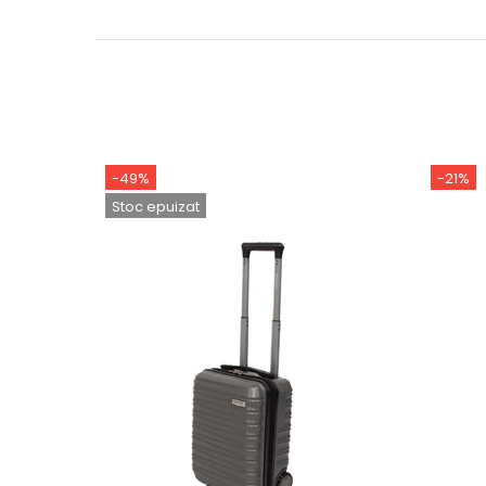
-49%
-21%
Stoc epuizat