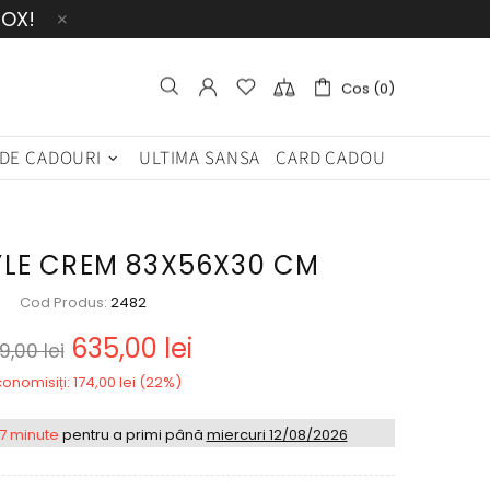
BOX!
Cos (0)
 DE CADOURI
ULTIMA SANSA
CARD CADOU
YLE CREM 83X56X30 CM
Cod Produs:
2482
635,00 lei
9,00 lei
onomisiți: 174,00 lei (22%)
17 minute
pentru a primi până
miercuri 12/08/2026