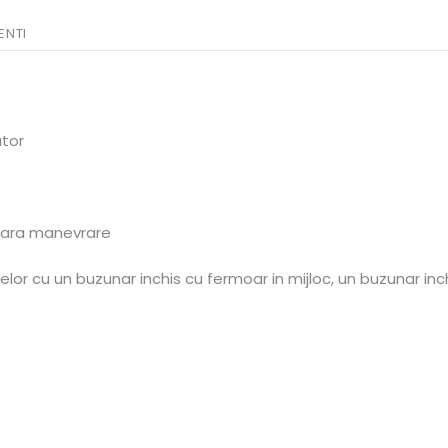
ENTI
ator
soara manevrare
jelor cu un buzunar inchis cu fermoar in mijloc, un buzunar in