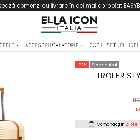
sează comenzi cu livrare în cel mai apropiat EASY
OFELE
ACCESORII CALATORIE
COPII
SETURI
IDEI
-22%
Stoc epuizat
TROLER ST
80
Ec
Comandați în
21 ore 