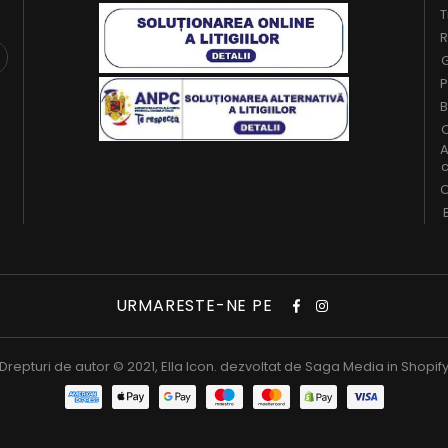
T
R
G
P
B
C
A
c
O
URMARESTE-NE PE
Drepturi de autor © 2021,
Ella Icon
. dezvoltat de
Saga Media in Shopif