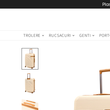
Pla
TROLERE
RUCSACURI
GENTI
PORT