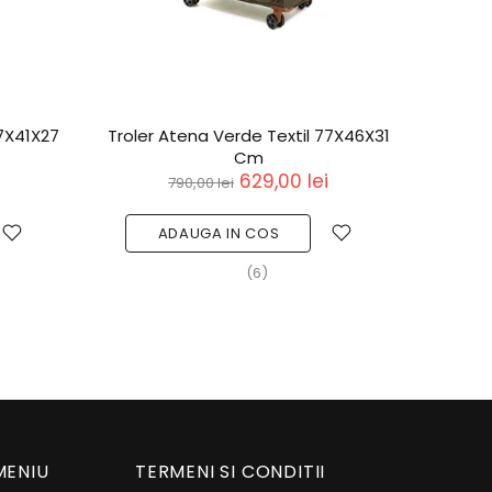
67X41X27
Troler Atena Verde Textil 77X46X31
Rucs
Cm
629,00 lei
790,00 lei
ADAUGA IN COS
(6)
MENIU
TERMENI SI CONDITII